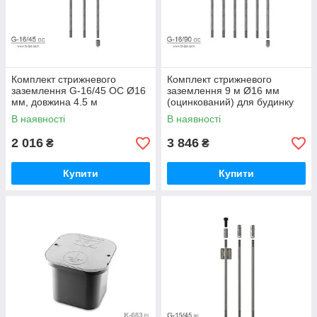
Комплект стрижневого
Комплект стрижневого
заземлення G-16/45 OC Ø16
заземлення 9 м Ø16 мм
мм, довжина 4.5 м
(оцинкований) для будинку
(Оцинкований) для будинку,
та блискавкозахисту G-16/90
В наявності
В наявності
СЕС та блискавкозахисту
OC
2 016
3 846
₴
₴
Купити
Купити