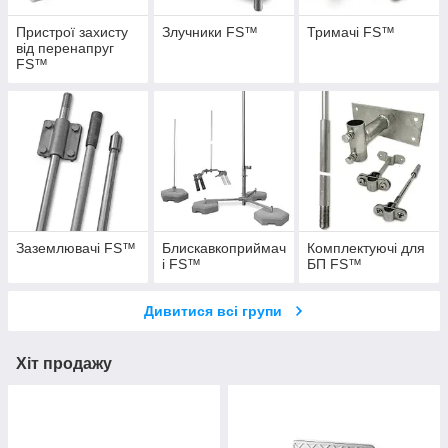
Пристрої захисту
Злучники FS™
Тримачі FS™
від перенапруг
FS™
Заземлювачі FS™
Блискавкоприймач
Комплектуючі для
і FS™
БП FS™
Дивитися всі групи
Хіт продажу