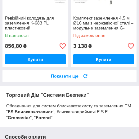
Ревізійний колодязь для
Комплект заземлення 4,5 м
заземлення K-683 PL
Ø16 мм з нержавіючої сталі –
пластиковий
модульне заземлення G-
15/45 N
В наявності
Під замовлення
856,80
3 138
₴
₴
Купити
Купити
Показати ще
Торговий Дім "Системи Безпеки"
Обладнання для систем блискавкозахисту та заземлення TM
"
FS Блискавкозахист
", блискавкоприймачі E.S.E.
"
Gromostar
", "
Forend
"
Способи оплати